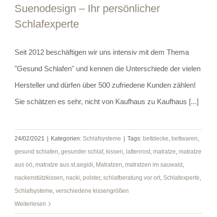
Suenodesign – Ihr persönlicher
Schlafexperte
Seit 2012 beschäftigen wir uns intensiv mit dem Thema
Suenodesign – Ihr persönlicher
"Gesund Schlafen" und kennen die Unterschiede der vielen
Schlafexperte
Hersteller und dürfen über 500 zufriedene Kunden zählen!
Sie schätzen es sehr, nicht von Kaufhaus zu Kaufhaus [...]
24/02/2021
|
Kategorien:
Schlafsysteme
|
Tags:
bettdecke
,
bettwaren
,
gesund schlafen
,
gesunder schlaf
,
kissen
,
lattenrost
,
matratze
,
matratze
aus oö
,
matratze aus st.aegidi
,
Matratzen
,
matratzen im sauwald
,
nackenstützkissen
,
nacki
,
polster
,
schlafberatung vor ort
,
Schlafexperte
,
Schlafsysteme
,
verschiedene kissengrößen
Weiterlesen