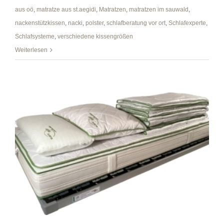
aus oö
,
matratze aus st.aegidi
,
Matratzen
,
matratzen im sauwald
,
nackenstützkissen
,
nacki
,
polster
,
schlafberatung vor ort
,
Schlafexperte
,
Schlafsysteme
,
verschiedene kissengrößen
Weiterlesen