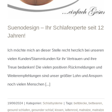
Suenodesign – Ihr Schlafexperte seit 12
Jahren!
Ich möchte mich an dieser Stelle recht herzlich bei unseren
Suenodesign – Ihr Schlafexperte seit 12
vielen Kunden/Stammkunden für ihr Vertrauen und ihre
Jahren!
Treue bedanken! Die vielen positiven Rückmeldungen und
Weiterempfehlungen sind unser größter Lohn und Ansporn
noch vielen Menschen [...]
19/06/2024
|
Kategorien:
Schlafsysteme
|
Tags:
bettdecke
,
bettwaren
,
gesund schlafen
,
gesunder schlaf
,
kissen
,
lattenrost
,
matratze
,
matratze