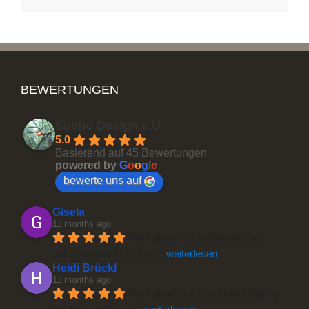
BEWERTUNGEN
Sueno Design e.U.
5.0
Basierend auf 45 Bewertungen
powered by
G
o
o
g
l
e
bewerte uns auf
Gisela
11 months ago
Wir haben nun schon ein paar 
Jahre unsere Duschka
... 
weiterlesen
Heidi Brückl
11 months ago
Wir haben uns eine Duschkabine 