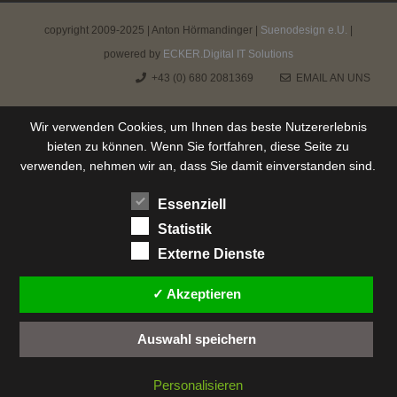
copyright 2009-2025 | Anton Hörmandinger |
Suenodesign e.U.
|
powered by
ECKER.Digital IT Solutions
+43 (0) 680 2081369
EMAIL AN UNS
Wir verwenden Cookies, um Ihnen das beste Nutzererlebnis
bieten zu können. Wenn Sie fortfahren, diese Seite zu
verwenden, nehmen wir an, dass Sie damit einverstanden sind.
Essenziell
Statistik
Externe Dienste
✓ Akzeptieren
Auswahl speichern
Personalisieren