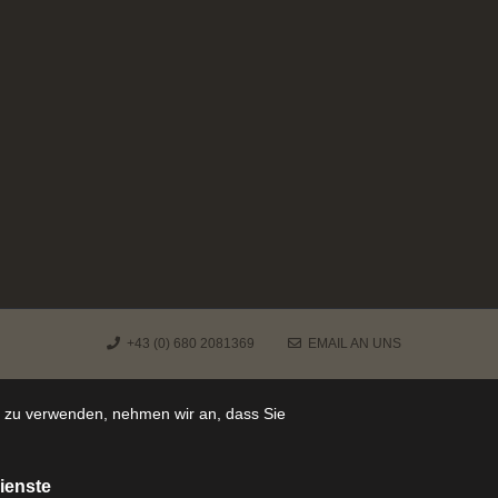
+43 (0) 680 2081369
EMAIL AN UNS
e zu verwenden, nehmen wir an, dass Sie
ienste