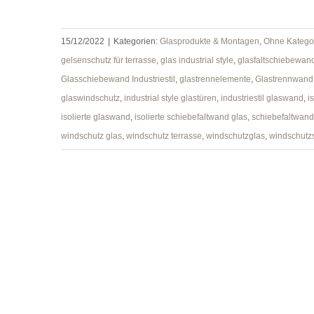
15/12/2022
|
Kategorien:
Glasprodukte & Montagen
,
Ohne Katego
Sunflex Glasschiebewand “
gelsenschutz für terrasse
,
glas industrial style
,
glasfaltschiebewan
Industrial Style “ für Innen und
Glasschiebewand Industriestil
,
glastrennelemente
,
Glastrennwand
Außenbereich
glaswindschutz
,
industrial style glastüren
,
industriestil glaswand
,
i
isolierte glaswand
,
isolierte schiebefaltwand glas
,
schiebefaltwand
windschutz glas
,
windschutz terrasse
,
windschutzglas
,
windschutz