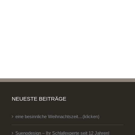
NEUESTE BEITRÄGE
eine besinnliche Weihnachtszeit…(klicken)
Suenodesign – Ihr Schlafexperte seit 12 Jahren!