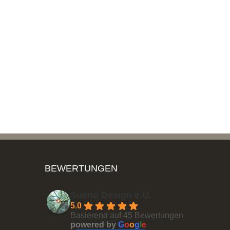
BEWERTUNGEN
Sueno Design e.U.
5.0
Basierend auf 45 Bewertungen
powered by
G
o
o
g
l
e