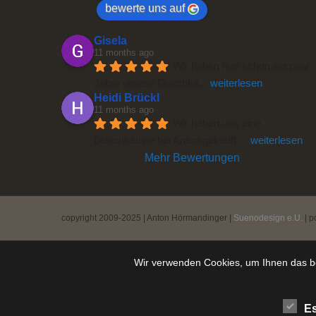
bewerte uns auf
Gisela
11 months ago
Wir haben nun schon ein paar 
Jahre unsere Duschka
... 
weiterlesen
Heidi Brückl
11 months ago
Wir haben uns eine 
Duschkabine bei Anton gekauft 
... 
weiterlesen
Mehr Bewertungen
copyright 2009-2025 | Anton Hörmandinger |
Suenodesign e.U.
| p
Wir verwenden Cookies, um Ihnen das be
Es