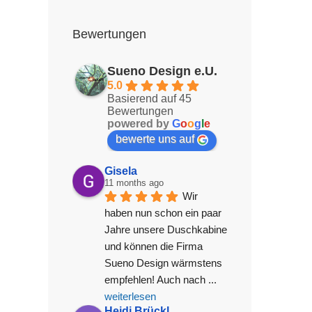
Bewertungen
Sueno Design e.U.
5.0
Basierend auf 45
Bewertungen
powered by
G
o
o
g
l
e
bewerte uns auf
Gisela
11 months ago
Wir 
haben nun schon ein paar 
Jahre unsere Duschkabine 
und können die Firma 
Sueno Design wärmstens 
empfehlen! Auch nach 
... 
weiterlesen
Heidi Brückl