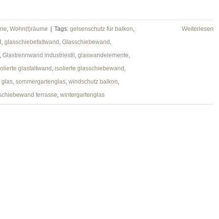
rie
,
Wohn(t)räume
|
Tags:
gelsenschutz für balkon
,
Weiterlesen
d
,
glasschiebefaltwand
,
Glasschiebewand
,
,
Glastrennwand industriestil
,
glaswandelemente
,
solierte glasfaltwand
,
isolierte glasschiebewand
,
 glas
,
sommergartenglas
,
windschutz balkon
,
schiebewand terrasse
,
wintergartenglas