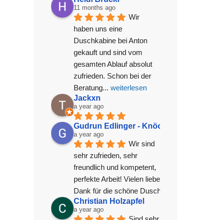
11 months ago
Wir 
haben uns eine 
Duschkabine bei Anton 
gekauft und sind vom 
gesamten Ablauf absolut 
zufrieden. Schon bei der 
Beratung
... 
weiterlesen
Jackxn
a year ago
Gudrun Edlinger - Knöchl
a year ago
Wir sind 
sehr zufrieden, sehr 
freundlich und kompetent, 
perfekte Arbeit! Vielen lieben 
Dank für die schöne Dusche!
Christian Holzapfel
a year ago
Sind sehr 