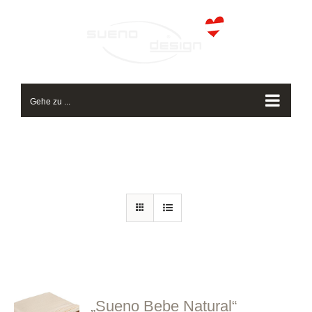
Zum
Inhalt
springen
Gehe zu ...
„Sueno Bebe Natural“