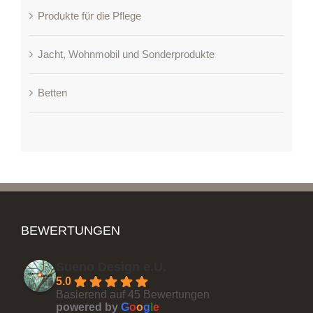
Produkte für die Pflege
Jacht, Wohnmobil und Sonderprodukte
Betten
BEWERTUNGEN
Sueno Design e.U.
5.0
Basierend auf 45 Bewertungen
powered by
G
o
o
g
l
e