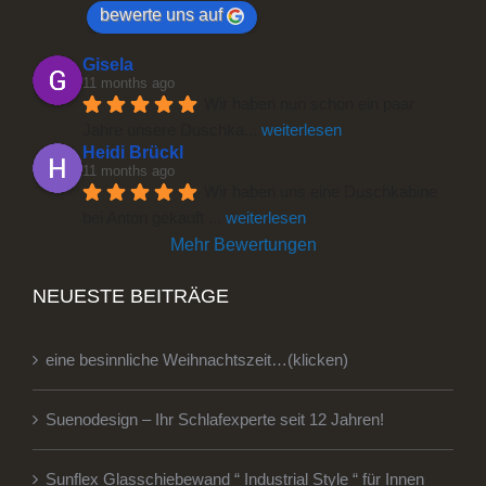
bewerte uns auf
Gisela
11 months ago
Wir haben nun schon ein paar 
Jahre unsere Duschka
... 
weiterlesen
Heidi Brückl
11 months ago
Wir haben uns eine Duschkabine 
bei Anton gekauft 
... 
weiterlesen
Mehr Bewertungen
NEUESTE BEITRÄGE
eine besinnliche Weihnachtszeit…(klicken)
Suenodesign – Ihr Schlafexperte seit 12 Jahren!
Sunflex Glasschiebewand “ Industrial Style “ für Innen