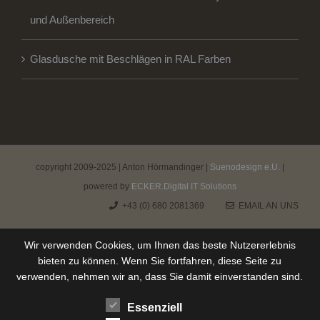
und Außenbereich
Glasdusche mit Beschlägen in RAL Farben
copyright 2009-2025 | Anton Hörmandinger |
Suenodesign e.U.
|
powered by
ECKER.Digital IT Solutions
+43 (0) 680 2081369
EMAIL AN UNS
Wir verwenden Cookies, um Ihnen das beste Nutzererlebnis
bieten zu können. Wenn Sie fortfahren, diese Seite zu
verwenden, nehmen wir an, dass Sie damit einverstanden sind.
Essenziell