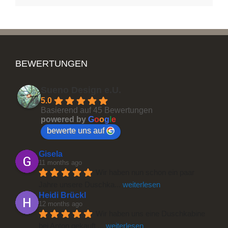
BEWERTUNGEN
Sueno Design e.U.
5.0
Basierend auf 45 Bewertungen
powered by
G
o
o
g
l
e
bewerte uns auf
Gisela
11 months ago
Wir haben nun schon ein paar 
Jahre unsere Duschka
... 
weiterlesen
Heidi Brückl
12 months ago
Wir haben uns eine Duschkabine 
bei Anton gekauft 
... 
weiterlesen