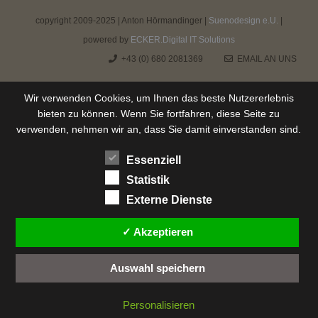
copyright 2009-2025 | Anton Hörmandinger |
Suenodesign e.U.
|
powered by
ECKER.Digital IT Solutions
+43 (0) 680 2081369
EMAIL AN UNS
Wir verwenden Cookies, um Ihnen das beste Nutzererlebnis
bieten zu können. Wenn Sie fortfahren, diese Seite zu
verwenden, nehmen wir an, dass Sie damit einverstanden sind.
Essenziell
Statistik
Externe Dienste
✓ Akzeptieren
Auswahl speichern
Personalisieren