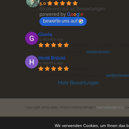
5.0
Basierend auf 45 Bewertungen
powered by
G
o
o
g
l
e
bewerte uns auf
Gisela
11 months ago
Wir haben nun schon ein paar
Jahre unsere Duschka
... 
weiterlesen
Heidi Brückl
11 months ago
Wir haben uns eine 
Duschkabine bei Anton gekauft 
... 
weiterlese
Mehr Bewertungen
copyright 2009-2025 | Anton Hörmandinger |
Suenodesign e.U.
| 
Wir verwenden Cookies, um Ihnen das be