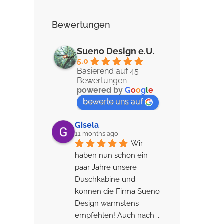
Bewertungen
Sueno Design e.U.
5.0
Basierend auf 45
Bewertungen
powered by
G
o
o
g
l
e
bewerte uns auf
Gisela
11 months ago
Wir 
haben nun schon ein 
paar Jahre unsere 
Duschkabine und 
können die Firma Sueno 
Design wärmstens 
empfehlen! Auch nach 
... 