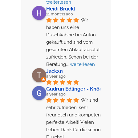
weiterlesen
Heidi Brückl
11 months ago
Wir 
haben uns eine 
Duschkabine bei Anton 
gekauft und sind vom 
gesamten Ablauf absolut 
zufrieden. Schon bei der 
Beratung
... 
weiterlesen
Jackxn
a year ago
Gudrun Edlinger - Knöchl
a year ago
Wir sind 
sehr zufrieden, sehr 
freundlich und kompetent, 
perfekte Arbeit! Vielen 
lieben Dank für die schöne 
Dusche!