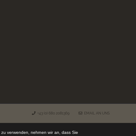
+43 (0) 680 2081369
EMAIL AN UNS
e zu verwenden, nehmen wir an, dass Sie