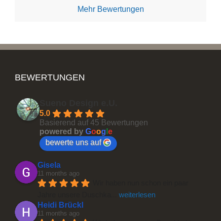
Mehr Bewertungen
BEWERTUNGEN
Sueno Design e.U.
5.0
Basierend auf 45 Bewertungen
powered by
G
o
o
g
l
e
bewerte uns auf
Gisela
11 months ago
Wir haben nun schon ein paar 
Jahre unsere Duschka
... 
weiterlesen
Heidi Brückl
11 months ago