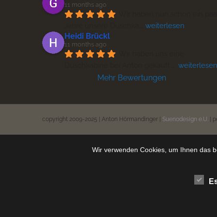
11 months ago
Wir haben nun schon ein paar
Jahre unsere Duschka
... 
weiterlesen
Heidi Brückl
11 months ago
Wir haben uns eine 
Duschkabine bei Anton gekauft 
... 
weiterlese
Mehr Bewertungen
copyright 2009-2025 | Anton Hörmandinger |
Suenodesign e.U.
| 
Wir verwenden Cookies, um Ihnen das be
Es