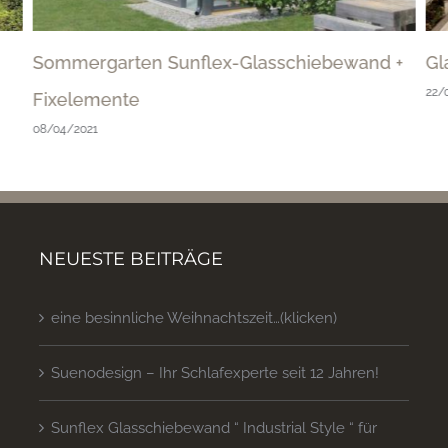
Sommergarten Sunflex-Glasschiebewand +
Gl
22/
Fixelemente
08/04/2021
NEUESTE BEITRÄGE
eine besinnliche Weihnachtszeit…(klicken)
Suenodesign – Ihr Schlafexperte seit 12 Jahren!
Sunflex Glasschiebewand “ Industrial Style “ für