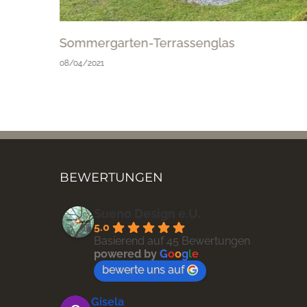
Sommergarten-Terrassenglas
08/04/2021
BEWERTUNGEN
Sueno Design e.U.
5.0
Basierend auf 45 Bewertungen
powered by
G
o
o
g
l
e
bewerte uns auf
Gisela