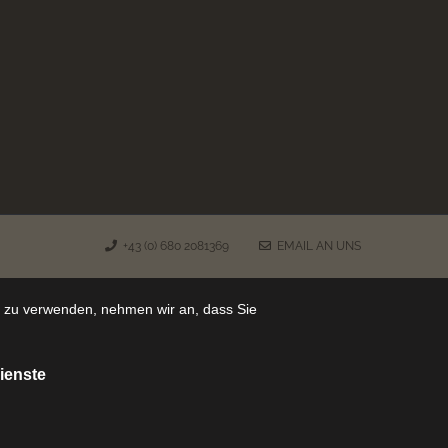
+43 (0) 680 2081369
EMAIL AN UNS
e zu verwenden, nehmen wir an, dass Sie
ienste