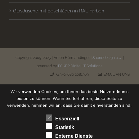
Glasdusche mit Beschlägen in RAL Farben
copyright 2009-2025 | Anton Hörmandinger |
Suenodesign e.U.
|
powered by
ECKER.Digital IT Solutions
+43 (0) 680 2081369
EMAIL AN UNS
Wir verwenden Cookies, um Ihnen das beste Nutzererlebnis
bieten zu können. Wenn Sie fortfahren, diese Seite zu
verwenden, nehmen wir an, dass Sie damit einverstanden sind.
Essenziell
Statistik
Externe Dienste