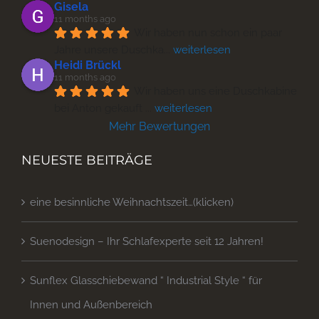
Gisela
11 months ago
Wir haben nun schon ein paar 
Jahre unsere Duschka
... 
weiterlesen
Heidi Brückl
11 months ago
Wir haben uns eine Duschkabine 
bei Anton gekauft 
... 
weiterlesen
Mehr Bewertungen
NEUESTE BEITRÄGE
eine besinnliche Weihnachtszeit…(klicken)
Suenodesign – Ihr Schlafexperte seit 12 Jahren!
Sunflex Glasschiebewand “ Industrial Style “ für
Innen und Außenbereich