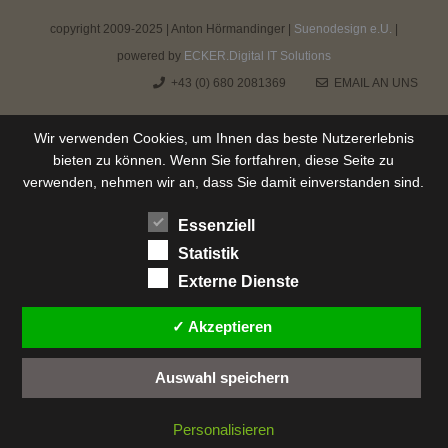
copyright 2009-2025 | Anton Hörmandinger |
Suenodesign e.U.
|
powered by
ECKER.Digital IT Solutions
+43 (0) 680 2081369
EMAIL AN UNS
Wir verwenden Cookies, um Ihnen das beste Nutzererlebnis
bieten zu können. Wenn Sie fortfahren, diese Seite zu
verwenden, nehmen wir an, dass Sie damit einverstanden sind.
Essenziell
Statistik
Externe Dienste
✓ Akzeptieren
Auswahl speichern
Personalisieren