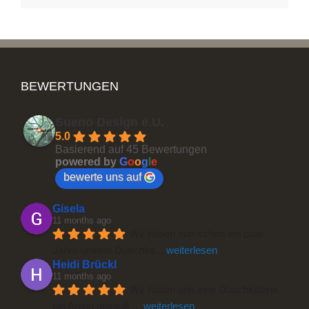
BEWERTUNGEN
Sueno Design e.U.
5.0
Basierend auf 45 Bewertungen
powered by
G
o
o
g
l
e
bewerte uns auf
Gisela
11 months ago
Wir haben nun schon ein paar 
Jahre unsere Duschka
... 
weiterlesen
Heidi Brückl
11 months ago
Wir haben uns eine Duschkabine 
bei Anton gekauft 
... 
weiterlesen