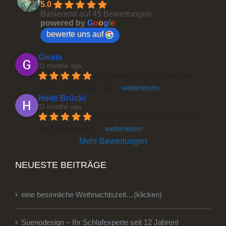
5.0
Basierend auf 45 Bewertungen
powered by
G
o
o
g
l
e
bewerte uns auf
Gisela
11 months ago
Wir haben nun schon ein paar 
Jahre unsere Duschka
... 
weiterlesen
Heidi Brückl
11 months ago
Wir haben uns eine Duschkabine 
bei Anton gekauft 
... 
weiterlesen
Mehr Bewertungen
NEUESTE BEITRÄGE
eine besinnliche Weihnachtszeit…(klicken)
Suenodesign – Ihr Schlafexperte seit 12 Jahren!