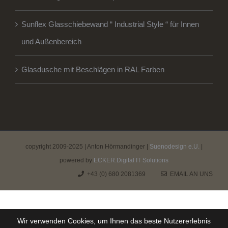
Sunflex Glasschiebewand “ Industrial Style “ für Innen
und Außenbereich
Glasdusche mit Beschlägen in RAL Farben
copyright 2009-2025 | Anton Hörmandinger |
Suenodesign e.U.
|
powered by
ECKER.Digital IT Solutions
+43 (0) 680 2081369
EMAIL AN UNS
Wir verwenden Cookies, um Ihnen das beste Nutzererlebnis