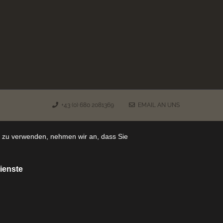
+43 (0) 680 2081369
EMAIL AN UNS
e zu verwenden, nehmen wir an, dass Sie
ienste