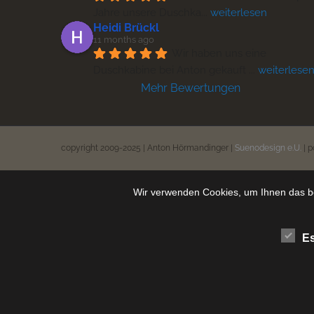
Jahre unsere Duschka
... 
weiterlesen
Heidi Brückl
11 months ago
Wir haben uns eine 
Duschkabine bei Anton gekauft 
... 
weiterlese
Mehr Bewertungen
copyright 2009-2025 | Anton Hörmandinger |
Suenodesign e.U.
| 
Wir verwenden Cookies, um Ihnen das be
Es