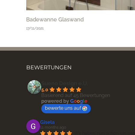
Badewanne Glaswand
17/11/2021
BEWERTUNGEN
Sueno Design e.U.
5.0
Basierend auf 45 Bewertungen
powered by
G
o
o
g
l
e
bewerte uns auf
Gisela
11 months ago
Wir haben nun schon ein paar