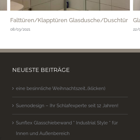
Falttüren/Klapptüren Glasdusche/Duschtür
Gl
08/03/2021
22/
NEUESTE BEITRÄGE
eine besinnliche Weihnachtszeit…(klicken)
Suenodesign – Ihr Schlafexperte seit 12 Jahren!
Sunflex Glasschiebewand “ Industrial Style “ für
Innen und Außenbereich
 