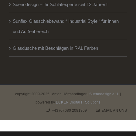
Suenodesign – Ihr Schlafexperte seit 12 Jahren!
Sunflex Glasschiebewand “ Industrial Style “ für Innen
und Außenbereich
Glasdusche mit Beschlägen in RAL Farben
copyright 2009-2025 | Anton Hörmandinger |
Suenodesign e.U.
|
powered by
ECKER.Digital IT Solutions
+43 (0) 680 2081369
EMAIL AN UNS