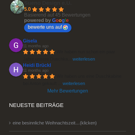
Sueno Design e.U.
5.0
Basierend auf 45 Bewertungen
powered by
G
o
o
g
l
e
bewerte uns auf
Gisela
11 months ago
Wir haben nun schon ein paar 
Jahre unsere Duschka
... 
weiterlesen
Heidi Brückl
11 months ago
Wir haben uns eine Duschkabine 
bei Anton gekauft 
... 
weiterlesen
Mehr Bewertungen
NEUESTE BEITRÄGE
eine besinnliche Weihnachtszeit…(klicken)