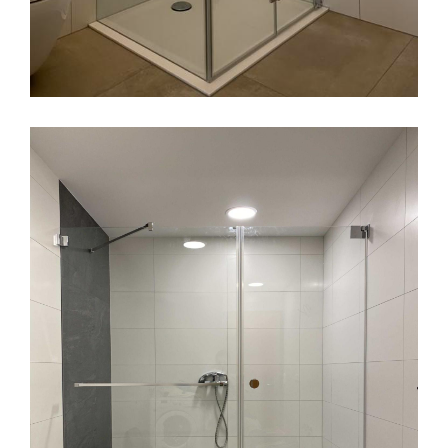
Falttüren/Klapptüren
Glasdusche/Duschtür