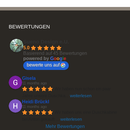
BEWERTUNGEN
Sueno Design e.U.
5.0
Badmöbel
Basierend auf 45 Bewertungen
powered by
G
o
o
g
l
e
bewerte uns auf
Gisela
11 months ago
Wir haben nun schon ein paar 
Jahre unsere Duschka
... 
weiterlesen
Heidi Brückl
11 months ago
Wir haben uns eine Duschkabine 
bei Anton gekauft 
... 
weiterlesen
Mehr Bewertungen