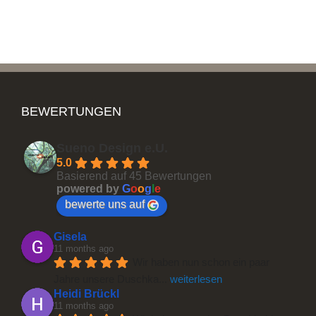
BEWERTUNGEN
Sueno Design e.U.
5.0
Basierend auf 45 Bewertungen
powered by
G
o
o
g
l
e
Designglasdusche
bewerte uns auf
Gisela
11 months ago
Wir haben nun schon ein paar 
Jahre unsere Duschka
... 
weiterlesen
Heidi Brückl
11 months ago