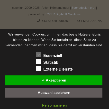
copyright 2009-2025 | Anton Hörmandinger |
Suenodesign e.U.
|
powered by
ECKER.Digital IT Solutions
+43 (0) 680 2081369
EMAIL AN UNS
Wir verwenden Cookies, um Ihnen das beste Nutzererlebnis
bieten zu können. Wenn Sie fortfahren, diese Seite zu
verwenden, nehmen wir an, dass Sie damit einverstanden sind.
Essenziell
Statistik
Externe Dienste
✓ Akzeptieren
Auswahl speichern
Personalisieren