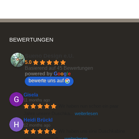
Orthopädisches Schlafsystem
BEWERTUNGEN
Sueno Design e.U.
5.0
Basierend auf 45 Bewertungen
powered by
G
o
o
g
l
e
bewerte uns auf
Gisela
11 months ago
Wir haben nun schon ein paar 
Jahre unsere Duschka
... 
weiterlesen
Heidi Brückl
12 months ago
Wir haben uns eine Duschkabine 
bei Anton gekauft 
... 
weiterlesen