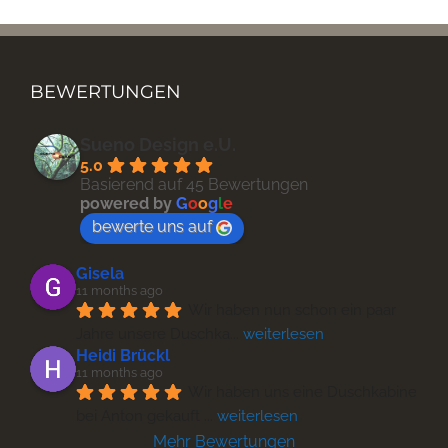
BEWERTUNGEN
Sueno Design e.U.
5.0
Glasraumtrennwand
Basierend auf 45 Bewertungen
powered by
G
o
o
g
l
e
bewerte uns auf
Gisela
11 months ago
Wir haben nun schon ein paar 
Jahre unsere Duschka
... 
weiterlesen
Heidi Brückl
11 months ago
Wir haben uns eine Duschkabine 
bei Anton gekauft 
... 
weiterlesen
Mehr Bewertungen