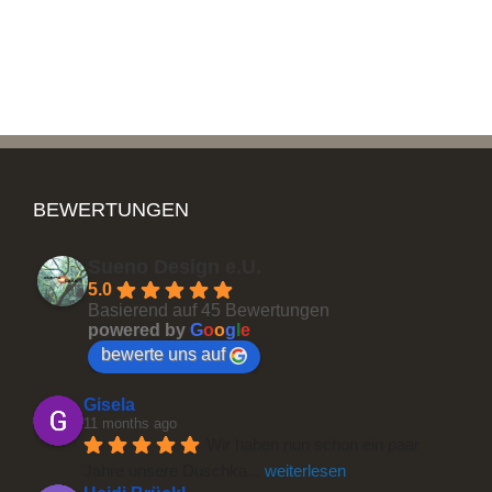
BEWERTUNGEN
Sueno Design e.U.
5.0
Duschfalttüren
Basierend auf 45 Bewertungen
powered by
G
o
o
g
l
e
bewerte uns auf
Gisela
11 months ago
Wir haben nun schon ein paar 
Jahre unsere Duschka
... 
weiterlesen