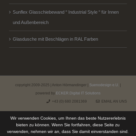
Sunflex Glasschiebewand “ Industrial Style “ für Innen
und Außenbereich
Glasdusche mit Beschlägen in RAL Farben
copyright 2009-2025 | Anton Hörmandinger |
Suenodesign e.U.
|
powered by
ECKER.Digital IT Solutions
+43 (0) 680 2081369
EMAIL AN UNS
Wir verwenden Cookies, um Ihnen das beste Nutzererlebnis
bieten zu können. Wenn Sie fortfahren, diese Seite zu
verwenden, nehmen wir an, dass Sie damit einverstanden sind.