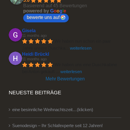
5.0
Basierend auf 45 Bewertungen
powered by
G
o
o
g
l
e
bewerte uns auf
Gisela
11 months ago
Wir haben nun schon ein paar 
Jahre unsere Duschka
... 
weiterlesen
Heidi Brückl
11 months ago
Wir haben uns eine Duschkabine 
bei Anton gekauft 
... 
weiterlesen
Mehr Bewertungen
NEUESTE BEITRÄGE
eine besinnliche Weihnachtszeit…(klicken)
Suenodesign – Ihr Schlafexperte seit 12 Jahren!