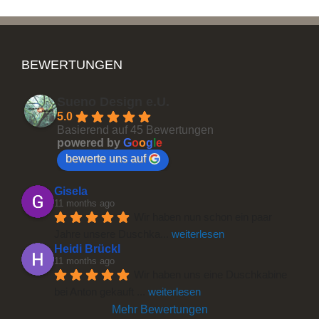
BEWERTUNGEN
Sueno Design e.U.
5.0
Basierend auf 45 Bewertungen
powered by
G
o
o
g
l
e
bewerte uns auf
Gisela
11 months ago
Wir haben nun schon ein paar 
Jahre unsere Duschka
... 
weiterlesen
Heidi Brückl
11 months ago
Wir haben uns eine Duschkabine 
bei Anton gekauft 
... 
weiterlesen
Mehr Bewertungen