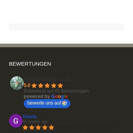
BEWERTUNGEN
Sueno Design e.U.
5.0
Basierend auf 45 Bewertungen
powered by
G
o
o
g
l
e
bewerte uns auf
Gisela
11 months ago
Wir haben nun schon ein paar 