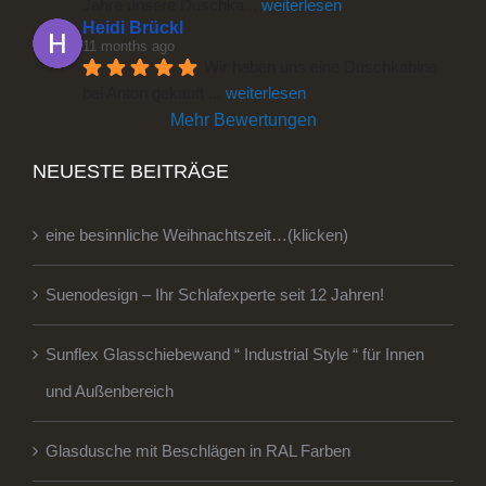
Jahre unsere Duschka
... 
weiterlesen
Heidi Brückl
11 months ago
Wir haben uns eine Duschkabine 
bei Anton gekauft 
... 
weiterlesen
Mehr Bewertungen
NEUESTE BEITRÄGE
eine besinnliche Weihnachtszeit…(klicken)
Suenodesign – Ihr Schlafexperte seit 12 Jahren!
Sunflex Glasschiebewand “ Industrial Style “ für Innen
und Außenbereich
Glasdusche mit Beschlägen in RAL Farben