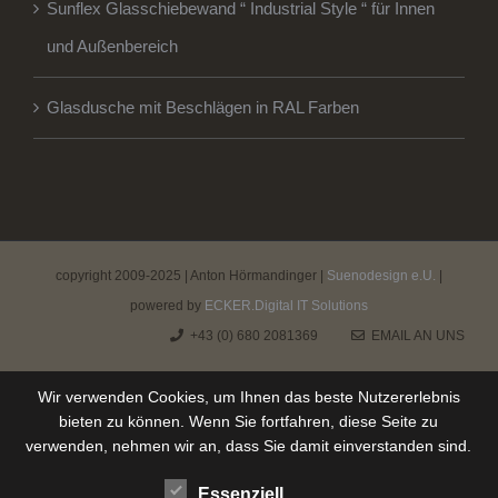
Sunflex Glasschiebewand “ Industrial Style “ für Innen
und Außenbereich
Glasdusche mit Beschlägen in RAL Farben
copyright 2009-2025 | Anton Hörmandinger |
Suenodesign e.U.
|
powered by
ECKER.Digital IT Solutions
+43 (0) 680 2081369
EMAIL AN UNS
Wir verwenden Cookies, um Ihnen das beste Nutzererlebnis
bieten zu können. Wenn Sie fortfahren, diese Seite zu
verwenden, nehmen wir an, dass Sie damit einverstanden sind.
Essenziell