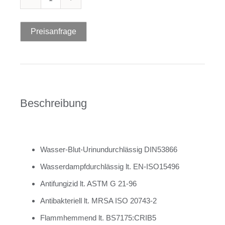
Inkontinenzbezug
Menge
Preisanfrage
Beschreibung
Wasser-Blut-Urinundurchlässig DIN53866
Wasserdampfdurchlässig lt. EN-ISO15496
Antifungizid lt. ASTM G 21-96
Antibakteriell lt. MRSA ISO 20743-2
Flammhemmend lt. BS7175:CRIB5