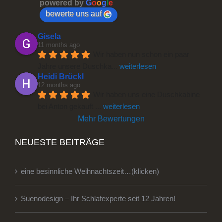
powered by
G
o
o
g
l
e
bewerte uns auf
Gisela
11 months ago
Wir haben nun schon ein paar 
Jahre unsere Duschka
... 
weiterlesen
Heidi Brückl
12 months ago
Wir haben uns eine Duschkabine 
bei Anton gekauft 
... 
weiterlesen
Mehr Bewertungen
NEUESTE BEITRÄGE
eine besinnliche Weihnachtszeit…(klicken)
Suenodesign – Ihr Schlafexperte seit 12 Jahren!