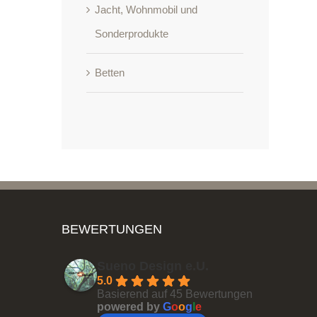
Jacht, Wohnmobil und
Sonderprodukte
Betten
BEWERTUNGEN
Sueno Design e.U.
5.0
Basierend auf 45 Bewertungen
powered by
G
o
o
g
l
e