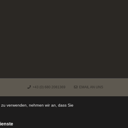
+43 (0) 680 2081369
EMAIL AN UNS
e zu verwenden, nehmen wir an, dass Sie
ienste