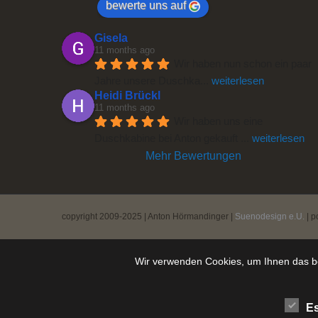
bewerte uns auf
Gisela
11 months ago
Wir haben nun schon ein paar 
Jahre unsere Duschka
... 
weiterlesen
Heidi Brückl
11 months ago
Wir haben uns eine 
Duschkabine bei Anton gekauft 
... 
weiterlesen
Mehr Bewertungen
copyright 2009-2025 | Anton Hörmandinger |
Suenodesign e.U.
| p
Wir verwenden Cookies, um Ihnen das be
Es