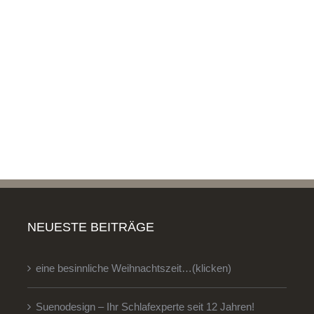
NEUESTE BEITRÄGE
eine besinnliche Weihnachtszeit…(klicken)
Suenodesign – Ihr Schlafexperte seit 12 Jahren!