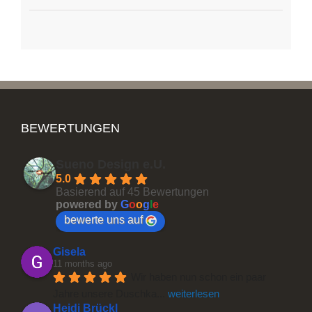
BEWERTUNGEN
Sueno Design e.U.
5.0
Basierend auf 45 Bewertungen
powered by
G
o
o
g
l
e
bewerte uns auf
Gisela
11 months ago
Wir haben nun schon ein paar 
Jahre unsere Duschka
... 
weiterlesen
Heidi Brückl