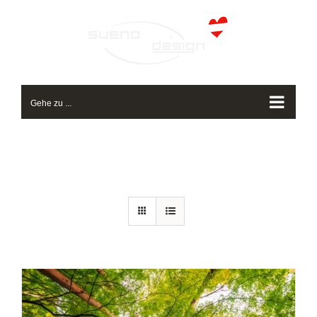
Zum
Inhalt
springen
Gehe zu ...