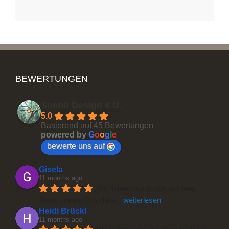
BEWERTUNGEN
Sueno Design e.U.
5.0
Basierend auf 45 Bewertungen
powered by
G
o
o
g
l
e
bewerte uns auf
Gisela
11 months ago
Wir haben nun schon ein paar 
Jahre unsere Duschka
... 
weiterlesen
Heidi Brückl
11 months ago