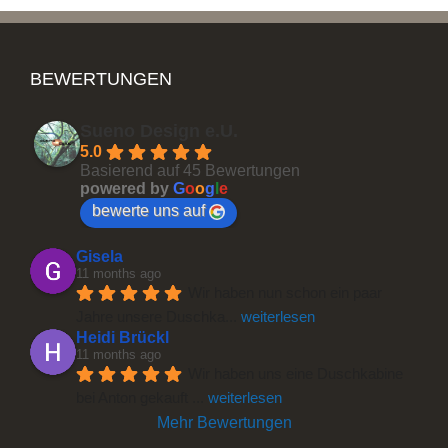
BEWERTUNGEN
Sueno Design e.U.
5.0
Basierend auf 45 Bewertungen
powered by
G
o
o
g
l
e
bewerte uns auf
Gisela
11 months ago
Wir haben nun schon ein paar 
Jahre unsere Duschka
... 
weiterlesen
Heidi Brückl
11 months ago
Wir haben uns eine Duschkabine 
bei Anton gekauft 
... 
weiterlesen
Mehr Bewertungen