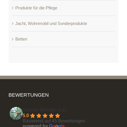
Produkte für die Pflege
Jacht, Wohnmobil und Sonderprodukte
Betten
BEWERTUNGEN
Sueno Design e.U.
5.0
Basierend auf 45 Bewertungen
powered by
G
o
o
g
l
e