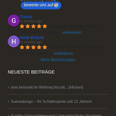
bewerte uns auf
Gisela
11 months ago
Wir haben nun schon ein paar 
Jahre unsere Duschka
... 
weiterlesen
Heidi Brückl
11 months ago
Wir haben uns eine Duschkabine 
bei Anton gekauft 
... 
weiterlesen
Mehr Bewertungen
NEUESTE BEITRÄGE
eine besinnliche Weihnachtszeit…(klicken)
Suenodesign – Ihr Schlafexperte seit 12 Jahren!
Sunflex Glasschiebewand “ Industrial Style “ für Innen