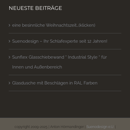
NEUESTE BEITRÄGE
eine besinnliche Weihnachtszeit…(klicken)
Suenodesign – Ihr Schlafexperte seit 12 Jahren!
Sunflex Glasschiebewand “ Industrial Style “ für
Innen und Außenbereich
Glasdusche mit Beschlägen in RAL Farben
copyright 2009-2025 | Anton Hörmandinger |
Suenodesign e.U.
|