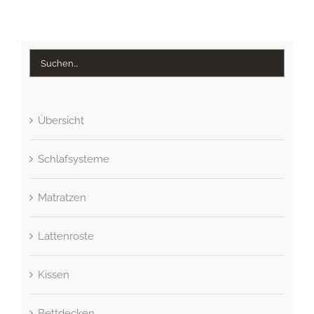
Übersicht
Schlafsysteme
Matratzen
Lattenroste
Kissen
Bettdecken