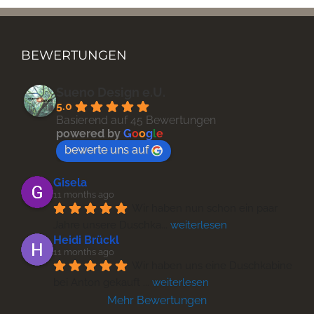
BEWERTUNGEN
Sueno Design e.U.
5.0
Basierend auf 45 Bewertungen
powered by
G
o
o
g
l
e
bewerte uns auf
Gisela
11 months ago
Wir haben nun schon ein paar 
Jahre unsere Duschka
... 
weiterlesen
Heidi Brückl
11 months ago
Wir haben uns eine Duschkabine 
bei Anton gekauft 
... 
weiterlesen
Mehr Bewertungen