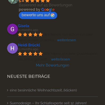
5.0
Basierend auf 45 Bewertungen
powered by
G
o
o
g
l
e
bewerte uns auf
Gisela
11 months ago
Wir haben nun schon ein paar 
Jahre unsere Duschka
... 
weiterlesen
Heidi Brückl
11 months ago
Wir haben uns eine Duschkabine 
bei Anton gekauft 
... 
weiterlesen
Mehr Bewertungen
NEUESTE BEITRÄGE
eine besinnliche Weihnachtszeit…(klicken)
Suenodesign – Ihr Schlafexperte seit 12 Jahren!