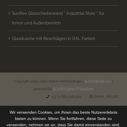
Sunflex Glasschiebewand “ Industrial Style “ für
Innen und Außenbereich
Glasdusche mit Beschlägen in RAL Farben
copyright 2009-2025 | Anton Hörmandinger |
Suenodesign e.U.
|
powered by
ECKER.Digital IT Solutions
+43 (0) 680 2081369
EMAIL AN UNS
Wir verwenden Cookies, um Ihnen das beste Nutzererlebnis
bieten zu können. Wenn Sie fortfahren, diese Seite zu
verwenden, nehmen wir an, dass Sie damit einverstanden sind.