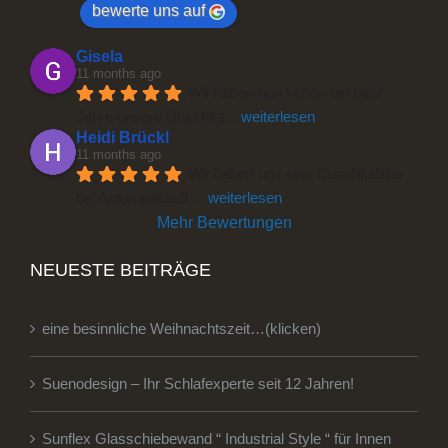
bewerte uns auf
Gisela
11 months ago
Wir haben nun schon ein paar 
Jahre unsere Duschka
... 
weiterlesen
Heidi Brückl
11 months ago
Wir haben uns eine Duschkabine 
bei Anton gekauft 
... 
weiterlesen
Mehr Bewertungen
NEUESTE BEITRÄGE
eine besinnliche Weihnachtszeit…(klicken)
Suenodesign – Ihr Schlafexperte seit 12 Jahren!
Sunflex Glasschiebewand “ Industrial Style “ für Innen