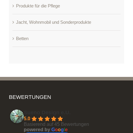
Produkte für die Pflege
Jacht, Wohnmobil und Sonderprodukte
Betten
BEWERTUNGEN
Sueno Design e.U.
5.0
Basierend auf 45 Bewertungen
powered by
G
o
o
g
l
e