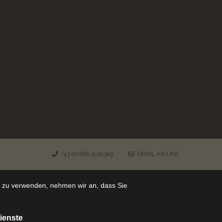
+43 (0) 680 2081369
EMAIL AN UNS
e zu verwenden, nehmen wir an, dass Sie
ienste