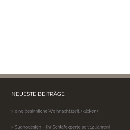
NEUESTE BEITRÄGE
eine besinnliche Weihnachtszeit…(klicken)
Suenodesign – Ihr Schlafexperte seit 12 Jahren!