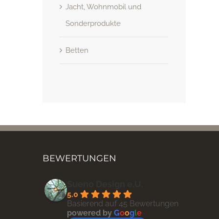
Jacht, Wohnmobil und
Sonderprodukte
Betten
BEWERTUNGEN
Sueno Design e.U.
5.0
Basierend auf 45 Bewertungen
powered by
G
o
o
g
l
e