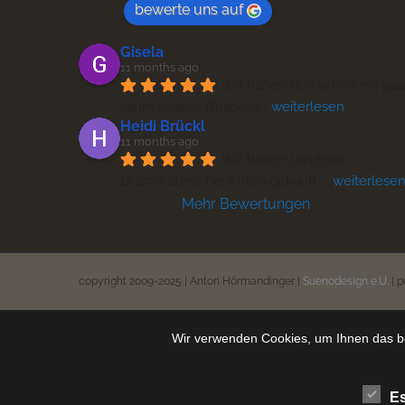
bewerte uns auf
Gisela
11 months ago
Wir haben nun schon ein paar
Jahre unsere Duschka
... 
weiterlesen
Heidi Brückl
11 months ago
Wir haben uns eine 
Duschkabine bei Anton gekauft 
... 
weiterlese
Mehr Bewertungen
copyright 2009-2025 | Anton Hörmandinger |
Suenodesign e.U.
| 
Wir verwenden Cookies, um Ihnen das be
Es