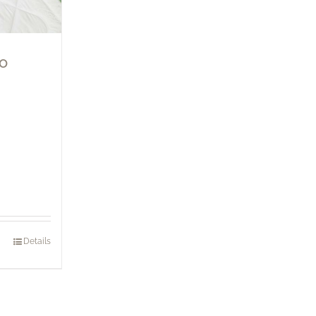
co
Details