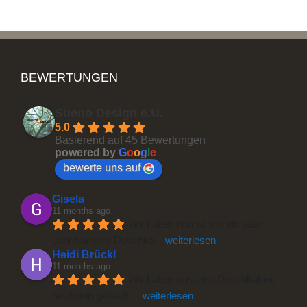
BEWERTUNGEN
Sueno Design e.U.
5.0
Basierend auf 45 Bewertungen
powered by
G
o
o
g
l
e
bewerte uns auf
Gisela
11 months ago
Wir haben nun schon ein paar 
Jahre unsere Duschka
... 
weiterlesen
Heidi Brückl
11 months ago
Wir haben uns eine Duschkabine 
bei Anton gekauft 
... 
weiterlesen