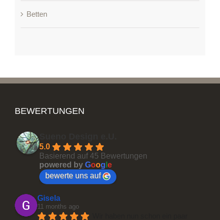
Betten
BEWERTUNGEN
Sueno Design e.U.
5.0
Basierend auf 45 Bewertungen
powered by
G
o
o
g
l
e
bewerte uns auf
Gisela
11 months ago
Wir haben nun schon ein paar 