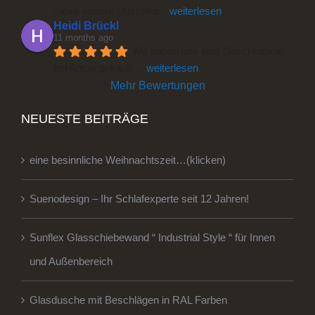
Jahre unsere Duschka
... 
weiterlesen
Heidi Brückl
11 months ago
Wir haben uns eine Duschkabine 
bei Anton gekauft 
... 
weiterlesen
Mehr Bewertungen
NEUESTE BEITRÄGE
eine besinnliche Weihnachtszeit…(klicken)
Suenodesign – Ihr Schlafexperte seit 12 Jahren!
Sunflex Glasschiebewand “ Industrial Style “ für Innen
und Außenbereich
Glasdusche mit Beschlägen in RAL Farben