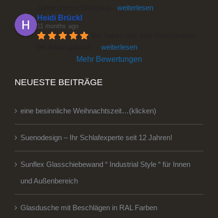
Jahre unsere Duschka
... 
weiterlesen
Heidi Brückl
11 months ago
Wir haben uns eine Duschkabine 
bei Anton gekauft 
... 
weiterlesen
Mehr Bewertungen
NEUESTE BEITRÄGE
eine besinnliche Weihnachtszeit…(klicken)
Suenodesign – Ihr Schlafexperte seit 12 Jahren!
Sunflex Glasschiebewand “ Industrial Style “ für Innen
und Außenbereich
Glasdusche mit Beschlägen in RAL Farben