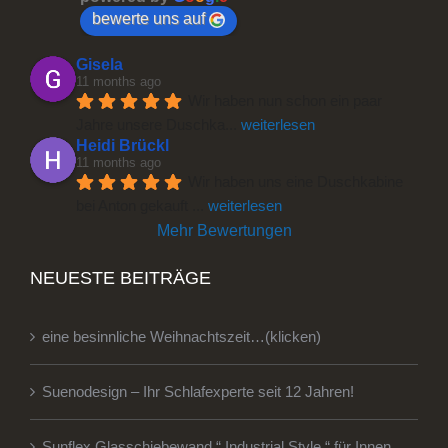
bewerte uns auf
Gisela
11 months ago
Wir haben nun schon ein paar 
Jahre unsere Duschka
... 
weiterlesen
Heidi Brückl
11 months ago
Wir haben uns eine Duschkabine 
bei Anton gekauft 
... 
weiterlesen
Mehr Bewertungen
NEUESTE BEITRÄGE
eine besinnliche Weihnachtszeit…(klicken)
Suenodesign – Ihr Schlafexperte seit 12 Jahren!
Sunflex Glasschiebewand “ Industrial Style “ für Innen