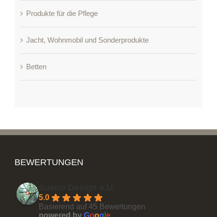
Produkte für die Pflege
Jacht, Wohnmobil und Sonderprodukte
Betten
BEWERTUNGEN
Sueno Design e.U.
5.0
Basierend auf 45 Bewertungen
powered by
G
o
o
g
l
e