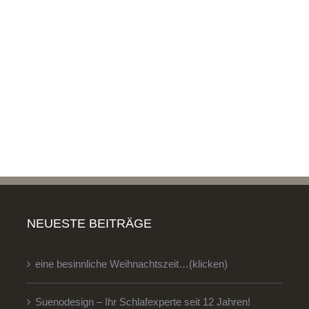
NEUESTE BEITRÄGE
eine besinnliche Weihnachtszeit…(klicken)
Suenodesign – Ihr Schlafexperte seit 12 Jahren!