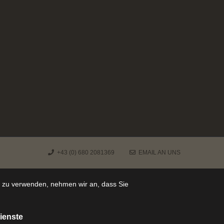
+43 (0) 680 2081369
EMAIL AN UNS
e zu verwenden, nehmen wir an, dass Sie
ienste