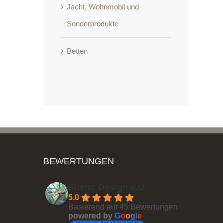
Jacht, Wohnmobil und
Sonderprodukte
Betten
BEWERTUNGEN
Sueno Design e.U.
5.0
Basierend auf 45 Bewertungen
powered by
G
o
o
g
l
e