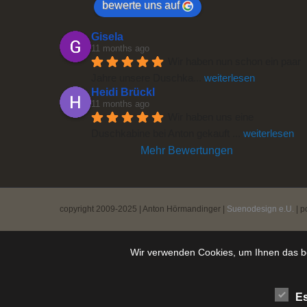
bewerte uns auf
Gisela
11 months ago
Wir haben nun schon ein paar 
Jahre unsere Duschka
... 
weiterlesen
Heidi Brückl
11 months ago
Wir haben uns eine 
Duschkabine bei Anton gekauft 
... 
weiterlesen
Mehr Bewertungen
copyright 2009-2025 | Anton Hörmandinger |
Suenodesign e.U.
| p
Wir verwenden Cookies, um Ihnen das be
Es