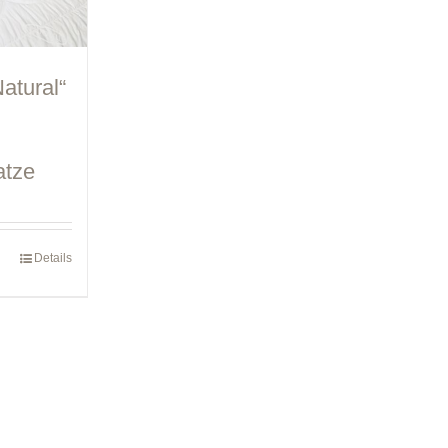
atural“
atze
Details