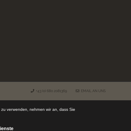
+43 (0) 680 2081369
EMAIL AN UNS
e zu verwenden, nehmen wir an, dass Sie
ienste