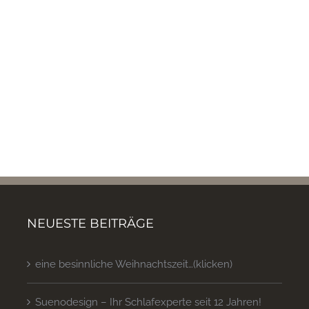
NEUESTE BEITRÄGE
eine besinnliche Weihnachtszeit…(klicken)
Suenodesign – Ihr Schlafexperte seit 12 Jahren!