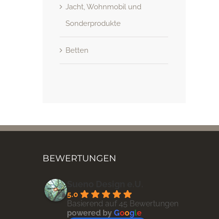
Jacht, Wohnmobil und
Sonderprodukte
Betten
BEWERTUNGEN
Sueno Design e.U.
5.0
Basierend auf 45 Bewertungen
powered by
G
o
o
g
l
e