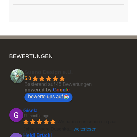
BEWERTUNGEN
Sueno Design e.U.
5.0
Basierend auf 45 Bewertungen
powered by
G
o
o
g
l
e
bewerte uns auf
Gisela
11 months ago
Wir haben nun schon ein paar 
Jahre unsere Duschka
... 
weiterlesen
Heidi Brückl