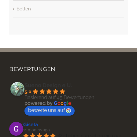
Betten
BEWERTUNGEN
Sueno Design e.U.
5.0
Basierend auf 45 Bewertungen
powered by
G
o
o
g
l
e
bewerte uns auf
Gisela
11 months ago
Wir haben nun schon ein paar 