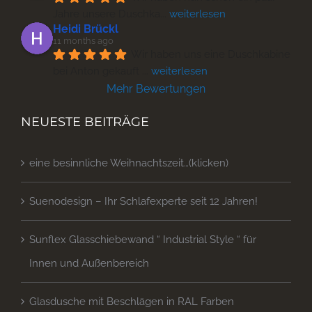
Jahre unsere Duschka
... 
weiterlesen
Heidi Brückl
11 months ago
Wir haben uns eine Duschkabine 
bei Anton gekauft 
... 
weiterlesen
Mehr Bewertungen
NEUESTE BEITRÄGE
eine besinnliche Weihnachtszeit…(klicken)
Suenodesign – Ihr Schlafexperte seit 12 Jahren!
Sunflex Glasschiebewand “ Industrial Style “ für
Innen und Außenbereich
Glasdusche mit Beschlägen in RAL Farben