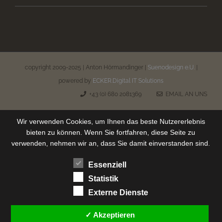
copyright 2009-2025 | Anton Hörmandinger |
Suenodesign e.U.
|
powered by
ECKER.Digital IT Solutions
+43 (0) 680 2081369
EMAIL AN UNS
Wir verwenden Cookies, um Ihnen das beste Nutzererlebnis
bieten zu können. Wenn Sie fortfahren, diese Seite zu
verwenden, nehmen wir an, dass Sie damit einverstanden sind.
Essenziell
Statistik
Externe Dienste
✓ Akzeptieren