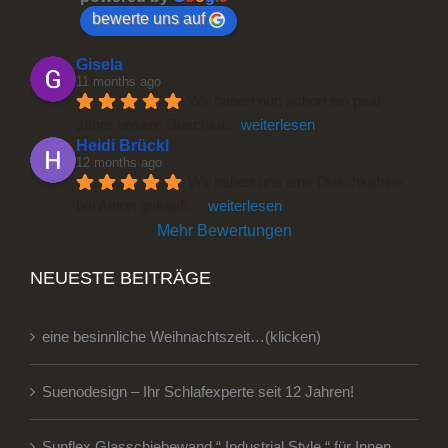
bewerte uns auf
Gisela
11 months ago
Wir haben nun schon ein paar 
Jahre unsere Duschka
... 
weiterlesen
Heidi Brückl
12 months ago
Wir haben uns eine Duschkabine 
bei Anton gekauft 
... 
weiterlesen
Mehr Bewertungen
NEUESTE BEITRÄGE
eine besinnliche Weihnachtszeit…(klicken)
Suenodesign – Ihr Schlafexperte seit 12 Jahren!
Sunflex Glasschiebewand “ Industrial Style “ für Innen