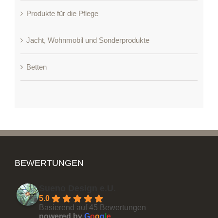
Produkte für die Pflege
Jacht, Wohnmobil und Sonderprodukte
Betten
BEWERTUNGEN
Sueno Design e.U.
5.0
Basierend auf 45 Bewertungen
powered by
G
o
o
g
l
e