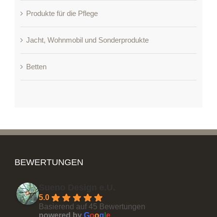
Produkte für die Pflege
Jacht, Wohnmobil und Sonderprodukte
Betten
BEWERTUNGEN
Sueno Design e.U.
5.0
Basierend auf 45 Bewertungen
powered by
G
o
o
g
l
e