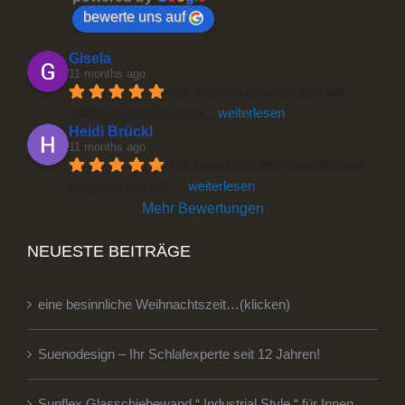
bewerte uns auf
Gisela
11 months ago
Wir haben nun schon ein paar 
Jahre unsere Duschka
... 
weiterlesen
Heidi Brückl
11 months ago
Wir haben uns eine Duschkabine 
bei Anton gekauft 
... 
weiterlesen
Mehr Bewertungen
NEUESTE BEITRÄGE
eine besinnliche Weihnachtszeit…(klicken)
Suenodesign – Ihr Schlafexperte seit 12 Jahren!
Sunflex Glasschiebewand “ Industrial Style “ für Innen