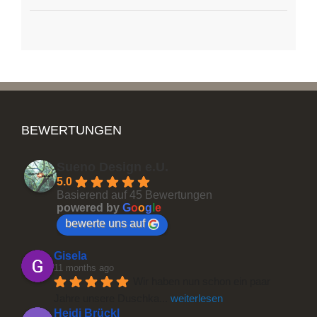
BEWERTUNGEN
Sueno Design e.U.
5.0
Basierend auf 45 Bewertungen
powered by
G
o
o
g
l
e
bewerte uns auf
Gisela
11 months ago
Wir haben nun schon ein paar 
Jahre unsere Duschka
... 
weiterlesen
Heidi Brückl