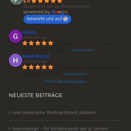
5.0
Basierend auf 45 Bewertungen
powered by
G
o
o
g
l
e
bewerte uns auf
Gisela
11 months ago
Wir haben nun schon ein paar 
Jahre unsere Duschka
... 
weiterlesen
Heidi Brückl
11 months ago
Wir haben uns eine Duschkabine 
bei Anton gekauft 
... 
weiterlesen
Mehr Bewertungen
NEUESTE BEITRÄGE
eine besinnliche Weihnachtszeit…(klicken)
Suenodesign – Ihr Schlafexperte seit 12 Jahren!