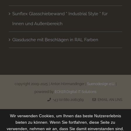
Sunflex Glasschiebewand “ Industrial Style “ für
Innen und Außenbereich
Glasdusche mit Beschlägen in RAL Farben
copyright 2009-2025 | Anton Hörmandinger |
Suenodesign e.U.
|
powered by
ECKER.Digital IT Solutions
+43 (0) 680 2081369
EMAIL AN UNS
Wir verwenden Cookies, um Ihnen das beste Nutzererlebnis
bieten zu können. Wenn Sie fortfahren, diese Seite zu
verwenden, nehmen wir an, dass Sie damit einverstanden sind.