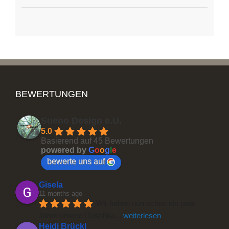
BEWERTUNGEN
Sueno Design e.U.
5.0
Basierend auf 45 Bewertungen
powered by
G
o
o
g
l
e
bewerte uns auf
Gisela
11 months ago
Wir haben nun schon ein paar 
Jahre unsere Duschka
... 
weiterlesen
Heidi Brückl