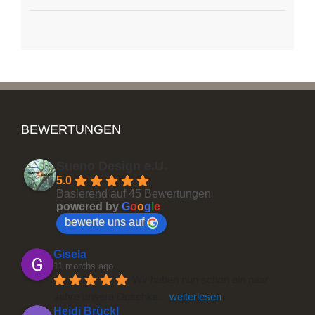
BEWERTUNGEN
Sueno Design e.U.
5.0
Basierend auf 45 Bewertungen
powered by
G
o
o
g
l
e
bewerte uns auf
Gisela
11 months ago
Wir haben nun schon ein paar 
Jahre unsere Duschka
... 
weiterlesen
Heidi Brückl