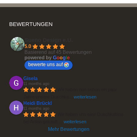
BEWERTUNGEN
Sueno Design e.U.
5.0
Basierend auf 45 Bewertungen
powered by
G
o
o
g
l
e
bewerte uns auf
Gisela
11 months ago
Wir haben nun schon ein paar 
Jahre unsere Duschka
... 
weiterlesen
Heidi Brückl
11 months ago
Wir haben uns eine Duschkabine 
bei Anton gekauft 
... 
weiterlesen
Mehr Bewertungen