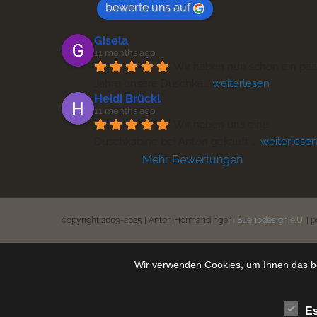
bewerte uns auf
Gisela
11 months ago
Wir haben nun schon ein paar
Jahre unsere Duschka
... 
weiterlesen
Heidi Brückl
11 months ago
Wir haben uns eine 
Duschkabine bei Anton gekauft 
... 
weiterlese
Mehr Bewertungen
copyright 2009-2025 | Anton Hörmandinger |
Suenodesign e.U.
| 
Wir verwenden Cookies, um Ihnen das be
Es