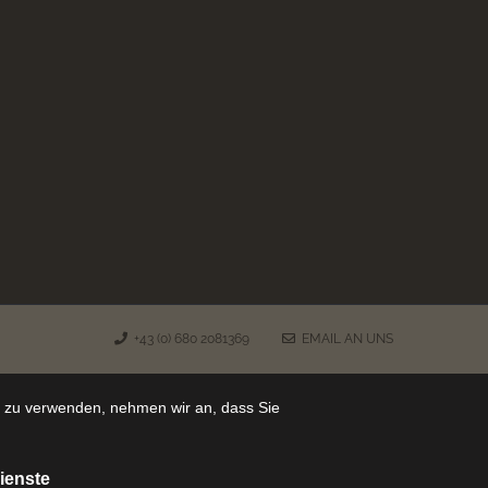
+43 (0) 680 2081369
EMAIL AN UNS
e zu verwenden, nehmen wir an, dass Sie
ienste