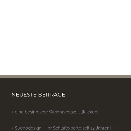
NEUESTE BEITRÄGE
eine besinnliche Weihnachtszeit…(klicken)
Suenodesign – Ihr Schlafexperte seit 12 Jahren!