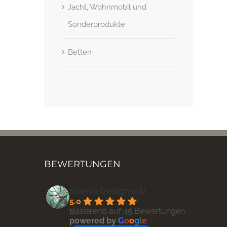
Jacht, Wohnmobil und
Sonderprodukte
Betten
BEWERTUNGEN
Sueno Design e.U.
5.0
Basierend auf 45 Bewertungen
powered by
G
o
o
g
l
e