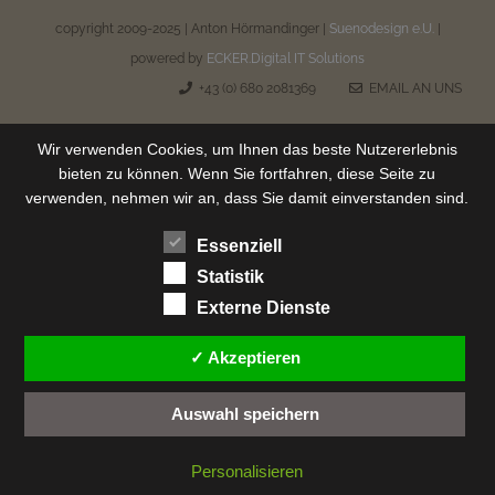
copyright 2009-2025 | Anton Hörmandinger |
Suenodesign e.U.
|
powered by
ECKER.Digital IT Solutions
+43 (0) 680 2081369
EMAIL AN UNS
Wir verwenden Cookies, um Ihnen das beste Nutzererlebnis
bieten zu können. Wenn Sie fortfahren, diese Seite zu
verwenden, nehmen wir an, dass Sie damit einverstanden sind.
Essenziell
Statistik
Externe Dienste
✓ Akzeptieren
Auswahl speichern
Personalisieren