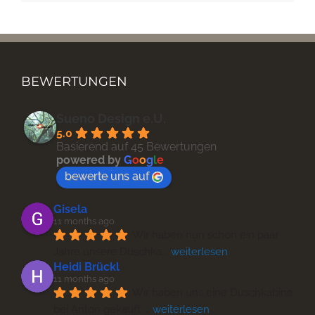
BEWERTUNGEN
Sueno Design e.U.
5.0
Basierend auf 45 Bewertungen
powered by
G
o
o
g
l
e
bewerte uns auf
Gisela
11 months ago
Wir haben nun schon ein paar 
Jahre unsere Duschka
... 
weiterlesen
Heidi Brückl
11 months ago
Wir haben uns eine Duschkabine 
bei Anton gekauft 
... 
weiterlesen