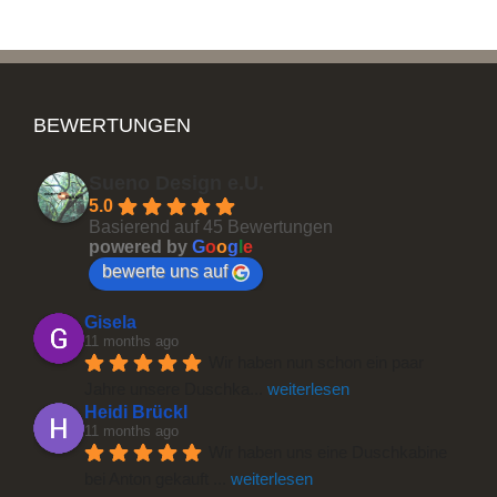
BEWERTUNGEN
Sueno Design e.U.
5.0
Basierend auf 45 Bewertungen
powered by
G
o
o
g
l
e
bewerte uns auf
Gisela
11 months ago
Wir haben nun schon ein paar 
Jahre unsere Duschka
... 
weiterlesen
Heidi Brückl
11 months ago
Wir haben uns eine Duschkabine 
bei Anton gekauft 
... 
weiterlesen