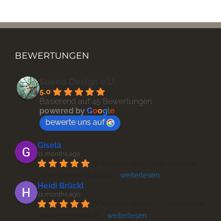
BEWERTUNGEN
Sueno Design e.U.
5.0
Basierend auf 45 Bewertungen
powered by
G
o
o
g
l
e
bewerte uns auf
Gisela
11 months ago
Wir haben nun schon ein paar 
Jahre unsere Duschka
... 
weiterlesen
Heidi Brückl
11 months ago
Wir haben uns eine Duschkabine 
bei Anton gekauft 
... 
weiterlesen